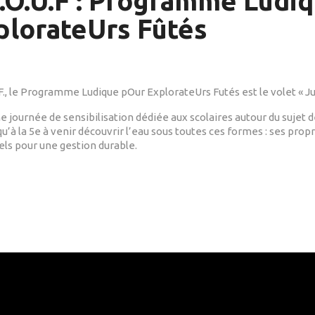
L.O.U.F : Programme Ludi
plorateUrs Fûtés
.F., le Programme Ludique pOur ExplorateUrs Futés est le volet «
ne journée de sensibilisation dédiée aux scolaires autour du sujet 
u’à la 5e à venir découvrir l’eau sous toutes ces formes : ses propr
els pour une gestion durable.