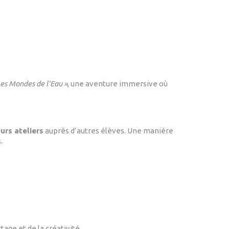
 Les Mondes de l’Eau »
, une aventure immersive où
urs ateliers
auprès d’autres élèves. Une manière
.
tage et de la créativité.