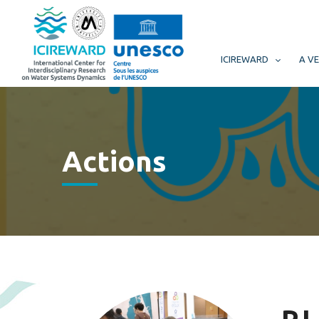
ICIREWARD
A VE
Actions