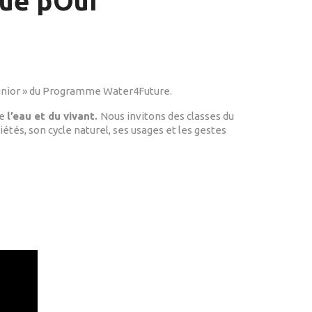
que pOur
 Junior » du Programme Water4Future.
de
l’eau et du vivant.
Nous invitons des classes du
iétés, son cycle naturel, ses usages et les gestes