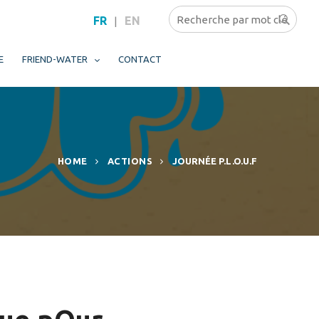
FR
EN
|
E
FRIEND-WATER
CONTACT
HOME
ACTIONS
JOURNÉE P.L.O.U.F