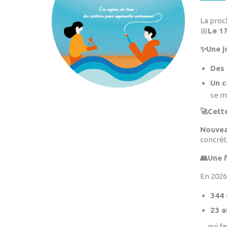
La proc
📅
Le 17
✨Une j
Des 
Un c
se m
🚀Cette
Nouvea
concrèt
👥Une f
En 2026,
344 
23 a
…qui fer