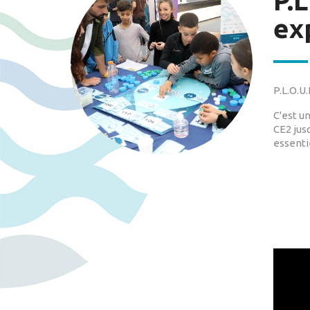
P.
ex
P.L.O.U
C'est u
CE2 jusq
essenti