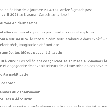
haine édition de la journée
P.L.O.U.F.
arrive à grands pas !
 avril 2026
au Kiasma - Castelnau-le-Lez !
ournée en deux temps
ateliers
immersifs : pour expérimenter, créer et explorer
onte sur mesure
: le conteur Rémi vous embarque dans
« Lokili –
êlent récit, imagination et émotions.
 année, les élèves passent à l’action !
uté 2026 :
Les collégiens
conçoivent et animent eux-mêmes le
e et engageante de devenir acteurs de la transmission des savoirs
orte mobilisation
 ce sont :
élèves du département
teliers à découvrir
ont vivre cette journée placée sous le signe de la curiosité, du par