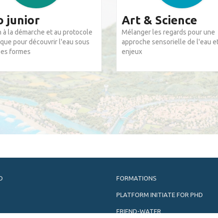
 junior
Art & Science
on à la démarche et au protocole
Mélanger les regards pour une
ique pour découvrir l'eau sous
approche sensorielle de l'eau e
ses formes
enjeux
D
FORMATIONS
PLATFORM INITIATE FOR PHD
FRIEND-WATER