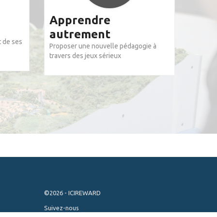
Apprendre
autrement
t de ses
Proposer une nouvelle pédagogie à
travers des jeux sérieux
©2026 - ICIREWARD
Suivez-nous