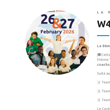
LA 
W4
La 8èm
🎓Cette
thème "
coachs
Suite a
🥇 Team
🥈 Team
🥉 Team
Le Cent