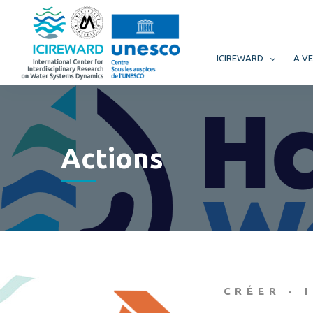
ICIREWARD
A VE
Actions
CRÉER - 