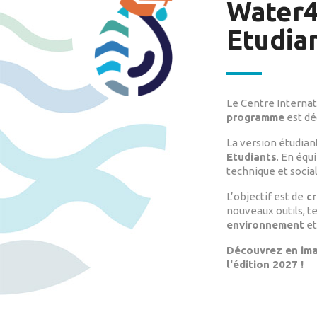
Water4
Etudia
Le Centre Interna
programme
est dé
La version étudian
Etudiants
. En équ
technique et socia
L’objectif est de
cr
nouveaux outils, t
environnement
et
Découvrez en ima
l'édition 2027 !