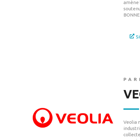
amène l
soutenu
BONNERY
S
PAR
VE
Veolia 
industr
collect