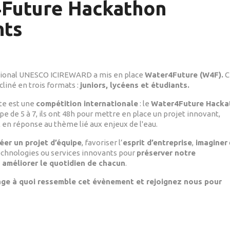
Future Hackathon
nts
tional UNESCO ICIREWARD a mis en place
Water4Future (W4F).
C
cliné en trois formats :
juniors, lycéens et étudiants.
te est une
compétition internationale
: le
Water4Future Hacka
ipe de 5 à 7, ils ont 48h pour mettre en place un projet innovant,
l en réponse au thème lié aux enjeux de l'eau.
éer un projet d’équipe
, favoriser l’
esprit d’entreprise
,
imaginer
echnologies ou services innovants pour
préserver notre
améliorer le quotidien de chacun
.
ge à quoi ressemble cet évènement et rejoignez nous pour