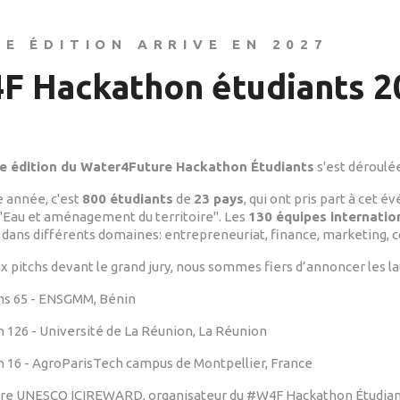
9E ÉDITION ARRIVE EN 2027
F Hackathon étudiants 2
e édition du Water4Future Hackathon Étudiants
s'est déroulé
 année, c'est
800 étudiants
de
23 pays
, qui ont pris part à cet 
Eau et aménagement du territoire". Les
130 équipes internatio
dans différents domaines: entrepreneuriat, finance, marketing, 
ux pitchs devant le grand jury, nous sommes fiers d’annoncer les la
s 65 - ENSGMM, Bénin
 126 - Université de La Réunion, La Réunion
 16 - AgroParisTech campus de Montpellier, France
re UNESCO ICIREWARD, organisateur du #W4F Hackathon Étudiants 