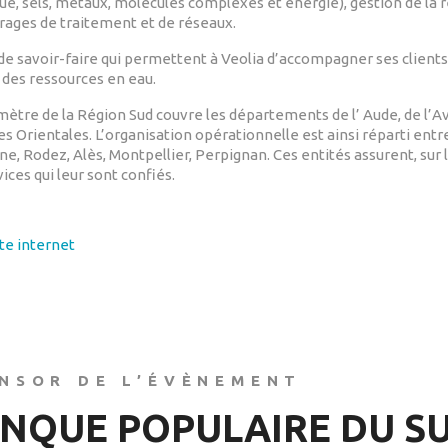
ue, sels, métaux, molécules complexes et énergie), gestion de la 
rages de traitement et de réseaux.
de savoir-faire qui permettent à Veolia d’accompagner ses clients
 des ressources en eau.
mètre de la Région Sud couvre les départements de l’ Aude, de l’Ave
 Orientales. L’organisation opérationnelle est ainsi réparti entre 
e, Rodez, Alès, Montpellier, Perpignan. Ces entités assurent, sur 
ices qui leur sont confiés.
ite internet
NSOR DE L’ÉVÈNEMENT
NQUE POPULAIRE DU S