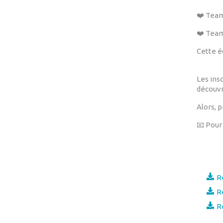
❤️ Team
❤️ Team
Cette é
Les ins
découvr
Alors, 
📧 Pour
R
R
R