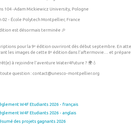
s 104 -Adam Mickiewicz University, Pologne
 02 - École Polytech Montpellier, France
dition est désormais terminée 🎉
criptions pour la 9ᵉ édition ouvriront dès début septembre. En a
ant les images de cette 8ᵉ édition dans l’aftermovie… et préparez
prêt(e) à rejoindre l’aventure Water4Future ? 🌍💧
 toute question : contact@unesco-montpellier.org
èglement W4F Etudiants 2026 - français
èglement W4F Etudiants 2026 - anglais
ésumé des projets gagnants 2026