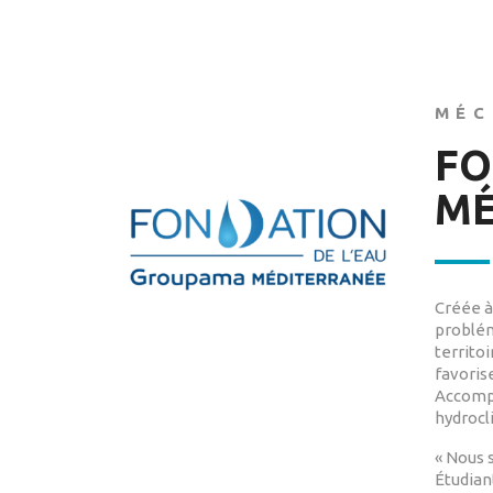
MÉC
FO
MÉ
Créée à
problém
territo
favoris
Accompa
hydrocl
« Nous 
Étudian