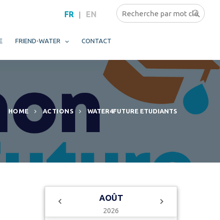
FR
EN
|
E
FRIEND-WATER
CONTACT
HOME
ACTIONS
WATER4FUTURE ETUDIANTS
AOÛT
2026