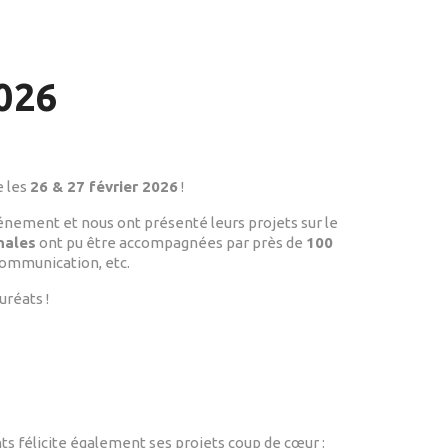
026
e les
26 & 27 février 2026
!
événement et nous ont présenté leurs projets sur le
nales
ont pu être accompagnées par près de
100
communication, etc.
uréats !
félicite également ses projets coup de cœur :