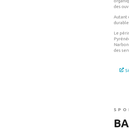
organiq
des ouv
Autant 
durable
Le péri
Pyrénées
Narbonn
des serv
S
SPO
BA