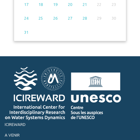
17
18
19
20
21
22
23
24
25
26
27
28
29
30
31
ICIREWARD
A VENIR