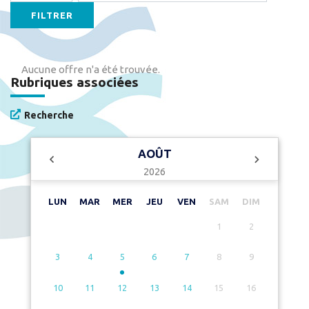
FILTRER
Aucune offre n'a été trouvée.
Rubriques associées
Recherche
AOÛT
2026
LUN
MAR
MER
JEU
VEN
SAM
DIM
1
2
3
4
5
6
7
8
9
10
11
12
13
14
15
16