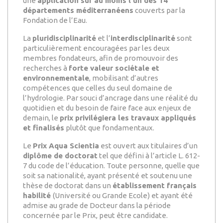
une
application sur au moins l'un des 14
départements méditerranéens
couverts par la
Fondation de l’Eau.
La
pluridisciplinarité
et l’
interdisciplinarité
sont
particulièrement encouragées par les deux
membres fondateurs, afin de promouvoir des
recherches à
forte valeur sociétale et
environnementale
, mobilisant d’autres
compétences que celles du seul domaine de
l’hydrologie. Par souci d’ancrage dans une réalité du
quotidien et du besoin de faire face aux enjeux de
demain, le
prix privilégiera les travaux appliqués
et finalisés
plutôt que fondamentaux.
Le
Prix Aqua Scientia
est ouvert aux titulaires d’un
diplôme de doctorat
tel que défini à l’article L. 612-
7 du code de l’éducation. Toute personne, quelle que
soit sa nationalité, ayant présenté et soutenu une
thèse de doctorat dans un
établissement français
habilité
(Université ou Grande Ecole) et ayant été
admise au grade de Docteur dans la période
concernée par le Prix, peut être candidate.