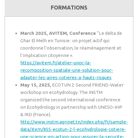
FORMATIONS
March 2025, AVITEM, Conference
“Le delta de
Ghar El Melh en Tunisie : un projet actif qui
coordonne l’observation, le réaménagement et
l’implication citoyenne ».
https://avitem.fr/atelier-unoc-la-
recomposition-spatiale-une-solution-pour-
adapter-les-aires-cotieres-a-hauts-risques
May 15, 2025,
ECOTUN 2: Second FRIEND-Water
workshop on ecohydrology. The INSTM
organized the second international conference
on Ecohydrology in partnership with UNESO-IHP
& IRD (France).
http://www.instm.agrinet.tn/index.php/fr/sample-
data/item/855-ecotun-2-l-ecohydrologie-cotiere-
une-science-en-action-pour-assurer-la-securite-