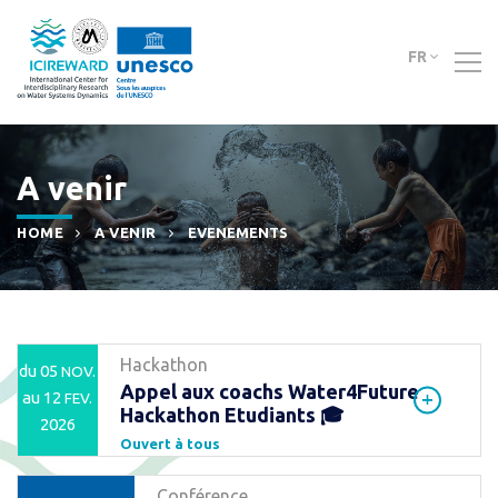
FR
A venir
HOME
A VENIR
EVENEMENTS
Hackathon
du 05
NOV.
Appel aux coachs Water4Future
au 12
FEV.
Hackathon Etudiants 🎓
2026
Ouvert à tous
Conférence