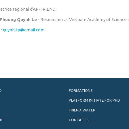
atrice régional d'AP-FRIEND :
i Phuong Quynh Le
- Researcher at Vietnam Academy of Science 
 :
quynhltp@gmail.com
D
FORMATIONS
PLATFORM INITIATE FOR PHD
FRIEND-WATER
HE
CONTACTS