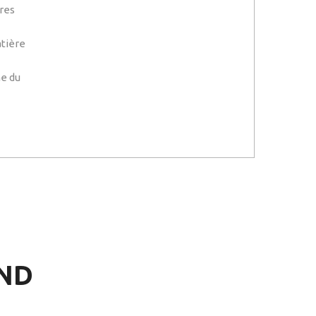
ères
atière
me du
END