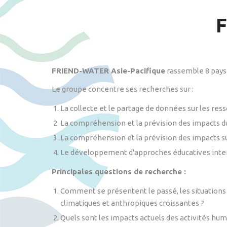
F
FRIEND-WATER Asie-Pacifique
rassemble 8 pays 
Le groupe concentre ses recherches sur :
La collecte et le partage de données sur les resso
La compréhension et la prévision des impacts du 
La compréhension et la prévision des impacts s
Le développement d'approches éducatives interdi
Principales questions de recherche :
Comment se présentent le passé, les situations a
climatiques et anthropiques croissantes ?
Quels sont les impacts actuels des activités huma