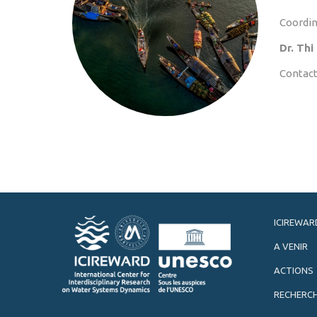
Coordin
Dr. Th
Contact
ICIREWAR
A VENIR
ACTIONS
RECHERC