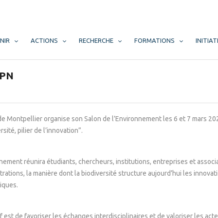
NIR
ACTIONS
RECHERCHE
FORMATIONS
INITIAT
GPN
e Montpellier organise son Salon de l’Environnement les 6 et 7 mars 20
rsité, pilier de l’innovation”.
ement réunira étudiants, chercheurs, institutions, entreprises et associa
ations, la manière dont la biodiversité structure aujourd’hui les innova
iques.
if est de favoriser les échanges interdisciplinaires et de valoriser les act