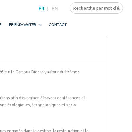
FR
EN
|
E
FRIEND-WATER
CONTACT
26 sur le Campus Diderot, autour du thème :
tions afin d’examiner, à travers conférences et
tions écologiques, technologiques et socio-
eurs engagés dans la gestion, la restauration et la