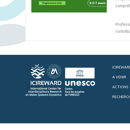
compréh
Professi
contribu
ICIREWAR
A VENIR
ACTIONS
RECHERC