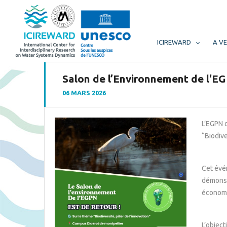
ICIREWARD
A VE
Salon de l’Environnement de l'E
06 MARS 2026
L’
EGPN
d
“Biodive
Cet évén
démonstr
économ
L’object